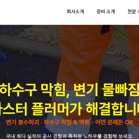
회사소개
장비 소개
전문
전문 서비스
작업 포트폴리오
변기 봉수파괴(물빠짐)
작업 포트폴리오
배관 온수고압세척
변기 봉수파괴(물빠짐)
전문 서비스
작업 포트폴리오
배관 내시경 검사
하수/오수/우수 - 막힘
변기 봉수파괴(물빠짐)
작업 포트폴리오
배관 플러싱
배관 플러싱
배관 온수고압세척
변기 봉수파괴(물빠짐)
배관 내시경 검사
하수/오수/우수 - 막힘
배관 플러싱
배관 플러싱
하수구 막힘, 변기 물빠
마스터 플러머가 해결합니
변기 봉수파괴 · 하수구 막힘 & 역류 - 어떤 문제든 OK
국내 최다 실적의 공사 경험과 축적된 노하우를 경험해 보세요.